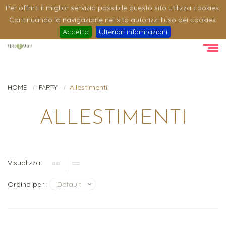
Per offrirti il miglior servizio possibile questo sito utilizza cookies.
Continuando la navigazione nel sito autorizzi l'uso dei cookies.
Accetto
Ulteriori informazioni
Allestimenti
HOME
PARTY
ALLESTIMENTI
Visualizza :
Ordina per :
Default