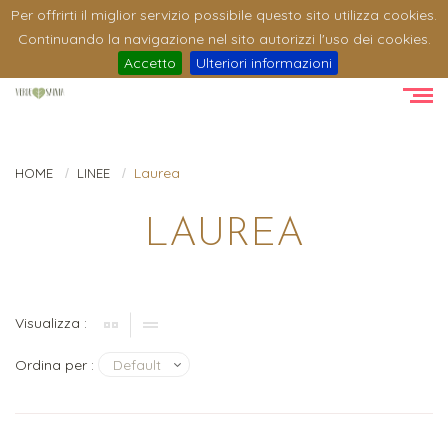
Per offrirti il miglior servizio possibile questo sito utilizza cookies.
Continuando la navigazione nel sito autorizzi l'uso dei cookies.
Accetto
Ulteriori informazioni
Laurea
HOME
LINEE
LAUREA
Visualizza :
Ordina per :
Default