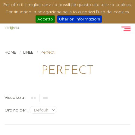
Per offrirti il miglior servizio possibile questo sito utilizza cookies.
Continuando la navigazione nel sito autorizzi l'uso dei cookies.
Accetto
Ulteriori informazioni
Perfect
HOME
LINEE
PERFECT
Visualizza :
Ordina per :
Default